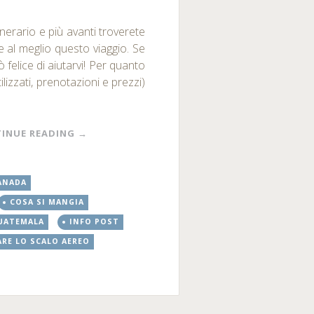
inerario e più avanti troverete
e al meglio questo viaggio. Se
ò felice di aiutarvi! Per quanto
ilizzati, prenotazioni e prezzi)
INUE READING
→
ANADA
COSA SI MANGIA
UATEMALA
INFO POST
RE LO SCALO AEREO