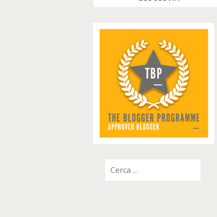
Ricerca
per: