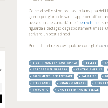
Come al solito vi ho preparato la mappa dell’it
giorno per giorno le varie tappe per affrontar
avete qualche curiosità in più,
scrivetemi
e sar
riguarda il dettaglio degli spostamenti (mezzi ut
scriverò un post ad hoc!
Prima di partire eccovi qualche consiglio!
CONT
3 SETTIMANE IN GUATEMALA
BELIZE
C
CASCATE DEL NIAGARA
CENTRO AMERICA
DOCUMENTI PER ENTRARE
FAI DA TE
G
ITINERARIO
QUANDO ANDARE
SFRUTTA
TORONTO
UNA SETTIMANA IN BELIZE