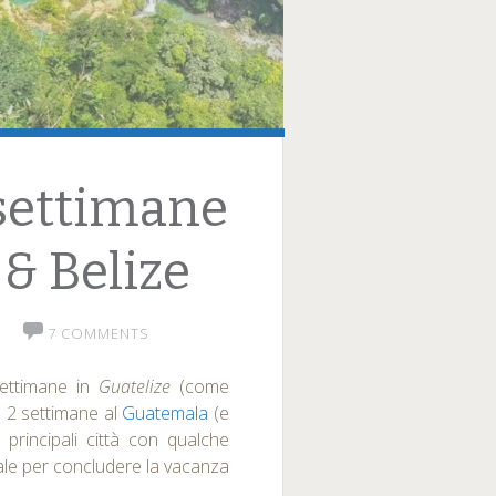
settimane
& Belize
7 COMMENTS
settimane in
Guatelize
(come
o 2 settimane al
Guatemala
(e
principali città con qualche
eale per concludere la vacanza