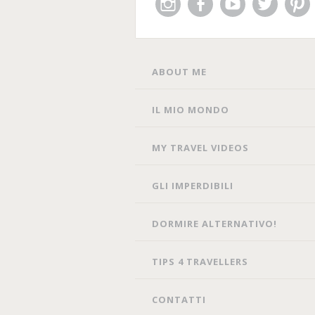
Instagram
Facebook
You
Twitter
Pin
Tube
SKIP
ABOUT ME
TO
CONTENT
IL MIO MONDO
MY TRAVEL VIDEOS
GLI IMPERDIBILI
DORMIRE ALTERNATIVO!
TIPS 4 TRAVELLERS
CONTATTI