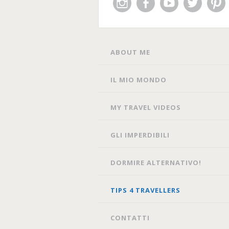
Instagram
Facebook
You
Twitter
Pin
Tube
SKIP
ABOUT ME
TO
CONTENT
IL MIO MONDO
MY TRAVEL VIDEOS
GLI IMPERDIBILI
DORMIRE ALTERNATIVO!
TIPS 4 TRAVELLERS
CONTATTI