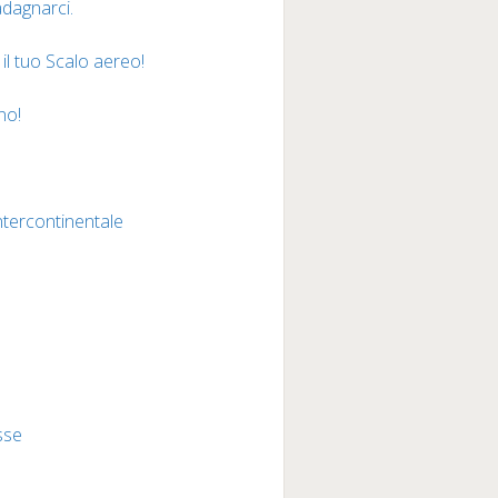
adagnarci.
l tuo Scalo aereo!
no!
intercontinentale
sse