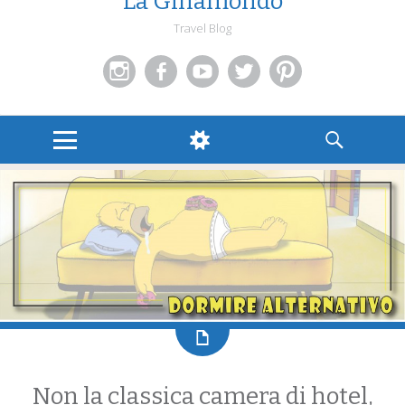
La Ginamondo
Travel Blog
Instagram
Facebook
You
Twitter
Pinterest
Tube
MENU
WIDGETS
SEARCH
Non la classica camera di hotel,