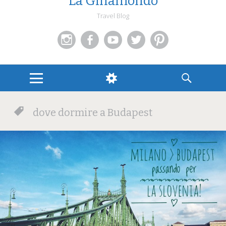
La Ginamondo
Travel Blog
Instagram
Facebook
You
Twitter
Pinterest
Tube
MENU
WIDGETS
SEARCH
dove dormire a Budapest