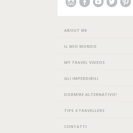
Instagram
Facebook
You
Twitter
Pin
Tube
SKIP
ABOUT ME
TO
CONTENT
IL MIO MONDO
MY TRAVEL VIDEOS
GLI IMPERDIBILI
DORMIRE ALTERNATIVO!
TIPS 4 TRAVELLERS
CONTATTI