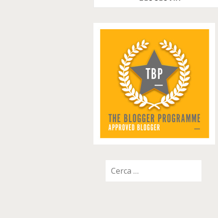
Ricerca
per: