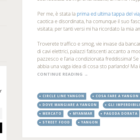
Per me, è stata la
prima ed ultima tappa del vi
caotica e disordinata, ha comunque il suo fasc
visitata; per tanti versi mi ha ricordato la mia
Troverete traffico e smog, vie invase da bancar
di cavi elettrici, palazzi fatiscenti accanto a m
pazzesco e l’aria condizionata freddissima! Se s
abbia una vaga idea di cosa sto parlando! Ma il
CONTINUE READING
→
CIRCLE LINE YANGON
COSA FARE A YANGON
DOVE MANGIARE A YANGON
GLI IMPERDIBIL
MERCATO
MYANMAR
PAGODA DORATA
STREET FOOD
YANGON