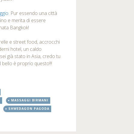
aggio
. Pur essendo una città
ino e merita di essere
 amata Bangkok!
elle e street food, accrocchi
oderni hotel, un caldo
ei già stato in Asia, credo tu
 bello è proprio questo!!!
I
MASSAGGI BIRMANI
SHWEDAGON PAGODA