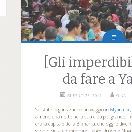
terest
[Gli imperdibil
da fare a 
GIUGNO 23, 2017
GINA
Se state organizzando un viaggio in
Myanmar
almeno una notte nella sua città più grande. F
era la capitale della Birmania, che oggi è diven
sconosciuta ed impronunciabile, di nome Nay