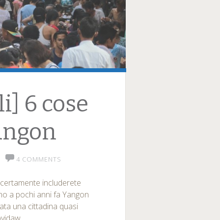
i] 6 cose
Yangon
4 COMMENTS
, certamente includerete
ino a pochi anni fa Yangon
tata una cittadina quasi
pyidaw.