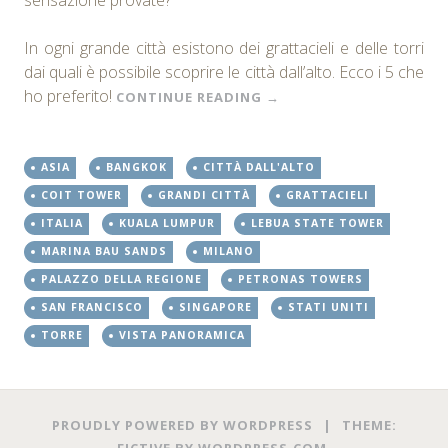
In ogni grande città esistono dei grattacieli e delle torri
dai quali è possibile scoprire le città dall’alto. Ecco i 5 che
ho preferito!
CONTINUE READING
→
ASIA
BANGKOK
CITTÀ DALL'ALTO
COIT TOWER
GRANDI CITTÀ
GRATTACIELI
ITALIA
KUALA LUMPUR
LEBUA STATE TOWER
MARINA BAU SANDS
MILANO
PALAZZO DELLA REGIONE
PETRONAS TOWERS
SAN FRANCISCO
SINGAPORE
STATI UNITI
TORRE
VISTA PANORAMICA
PROUDLY POWERED BY WORDPRESS
|
THEME:
FICTIVE BY
WORDPRESS.COM
.