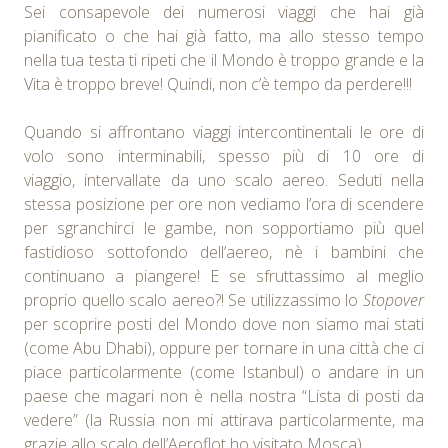
Sei consapevole dei numerosi viaggi che hai già
pianificato o che hai già fatto, ma allo stesso tempo
nella tua testa ti ripeti che il Mondo è troppo grande e la
Vita è troppo breve! Quindi, non c’è tempo da perdere!!!
Quando si affrontano viaggi intercontinentali le ore di
volo sono interminabili, spesso più di 10 ore di
viaggio, intervallate da uno scalo aereo. Seduti nella
stessa posizione per ore non vediamo l’ora di scendere
per sgranchirci le gambe, non sopportiamo più quel
fastidioso sottofondo dell’aereo, nè i bambini che
continuano a piangere! E se sfruttassimo al meglio
proprio quello scalo aereo?! Se utilizzassimo lo
Stopover
per scoprire posti del Mondo dove non siamo mai stati
(come Abu Dhabi), oppure per tornare in una città che ci
piace particolarmente (come Istanbul) o andare in un
paese che magari non è nella nostra “Lista di posti da
vedere” (la Russia non mi attirava particolarmente, ma
grazie allo scalo dell’Aeroflot ho visitato Mosca).