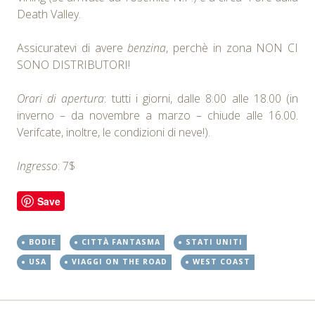
Death Valley.
Assicuratevi di avere
benzina
, perchè in zona NON CI
SONO DISTRIBUTORI!
Orari di apertura
: tutti i giorni, dalle 8.00 alle 18.00 (in
inverno – da novembre a marzo – chiude alle 16.00.
Verifcate, inoltre, le condizioni di neve!).
Ingresso
: 7$
Save
BODIE
CITTÀ FANTASMA
STATI UNITI
USA
VIAGGI ON THE ROAD
WEST COAST
←
→