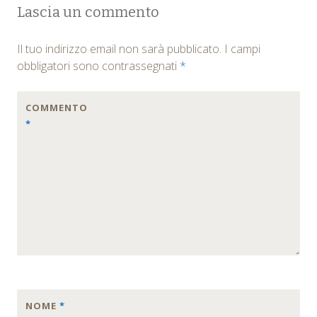
Post
Lascia un commento
navigation
Il tuo indirizzo email non sarà pubblicato.
I campi
obbligatori sono contrassegnati
*
COMMENTO
*
NOME
*