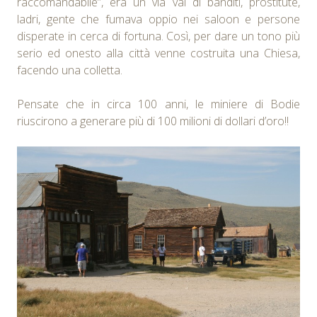
raccomandabile”, era un via vai di banditi, prostitute,
ladri, gente che fumava oppio nei saloon e persone
disperate in cerca di fortuna. Così, per dare un tono più
serio ed onesto alla città venne costruita una Chiesa,
facendo una colletta.
Pensate che in circa 100 anni, le miniere di Bodie
riuscirono a generare più di 100 milioni di dollari d’oro!!