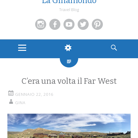
La Ginamondo
Travel Blog
Instagram
Facebook
You
Twitter
Pinterest
Tube
MENU
WIDGETS
SEARCH
C’era una volta il Far West
GENNAIO 22, 2016
GINA