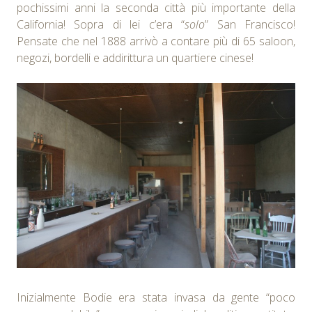
pochissimi anni la seconda città più importante della
California! Sopra di lei c’era “
solo
” San Francisco!
Pensate che nel 1888 arrivò a contare più di 65 saloon,
negozi, bordelli e addirittura un quartiere cinese!
Inizialmente Bodie era stata invasa da gente “poco