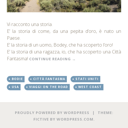
Vi racconto una storia.
E’ la storia di come, da una pepita d’oro, è nato un
Paese.
E’ la storia di un uomo, Bodey, che ha scoperto l’oro!
E’ la storia di una ragazza, io, che ha scoperto una Città
Fantasma!
CONTINUE READING
→
BODIE
CITTÀ FANTASMA
STATI UNITI
USA
VIAGGI ON THE ROAD
WEST COAST
PROUDLY POWERED BY WORDPRESS
|
THEME:
FICTIVE BY
WORDPRESS.COM
.