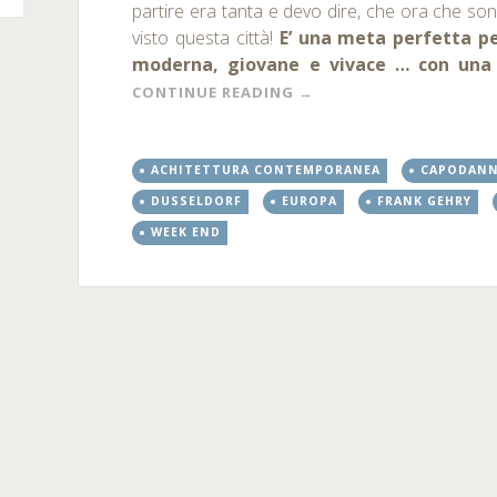
partire era tanta e devo dire, che ora che son
visto questa città!
E’ una meta perfetta p
moderna, giovane e vivace … con una r
CONTINUE READING
→
ACHITETTURA CONTEMPORANEA
CAPODAN
DUSSELDORF
EUROPA
FRANK GEHRY
WEEK END