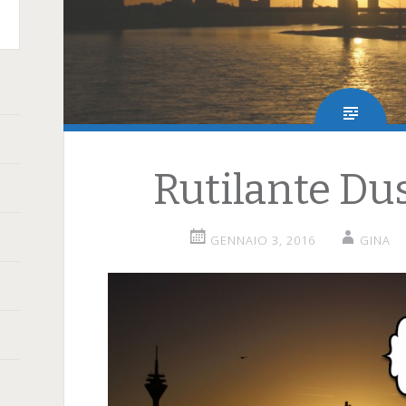
terest
Rutilante Du
GENNAIO 3, 2016
GINA