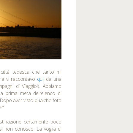
città tedesca che tanto mi
me vi raccontavo
qui
, da una
mpagni di Viaggio!). Abbiamo
a prima meta dell’elenco di
 Dopo aver visto qualche foto
!!
“
stinazione certamente poco
si non conosco. La voglia di