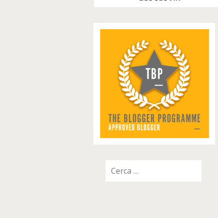
Ricerca
per: