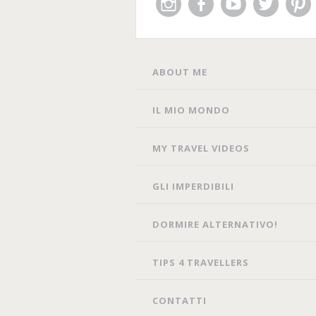
Instagram
Facebook
You
Twitter
Pin
Tube
SKIP
ABOUT ME
TO
CONTENT
IL MIO MONDO
MY TRAVEL VIDEOS
GLI IMPERDIBILI
DORMIRE ALTERNATIVO!
TIPS 4 TRAVELLERS
CONTATTI