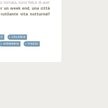
o tornata, sono felice di aver
er un week end, una città
utilante vita notturna!!
NO
COLONIA
GERMANIA
VIAGGI