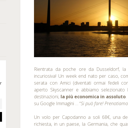
Rientrata da poche ore da Dusseldorf, la 
incuriosiva! Un week end nato per caso, co
serata con Amici (diventati ormai fedeli co
aperto Skyscanner e abbiamo selezionato l
destinazioni,
la più economica in assoluto
.
su Google Immagini … “
Si può fare! Prenotiamo
Un volo per Capodanno a soli 68€, una de
richiesta, in un paese, la Germania, che qua