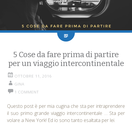
5 Cose da fare prima di partire
per un viaggio intercontinentale
OTTOBRE 11, 2016
GINA
1 COMMENT
Questo post è per mia cugina che sta per intraprendere
il suo primo grande viaggio intercontinentale … Sta per
volare a New York! Ed io sono tanto esaltata per lei.