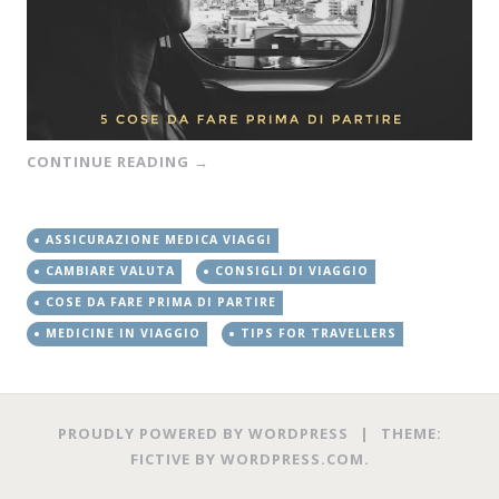
CONTINUE READING
→
ASSICURAZIONE MEDICA VIAGGI
CAMBIARE VALUTA
CONSIGLI DI VIAGGIO
COSE DA FARE PRIMA DI PARTIRE
MEDICINE IN VIAGGIO
TIPS FOR TRAVELLERS
PROUDLY POWERED BY WORDPRESS
|
THEME:
FICTIVE BY
WORDPRESS.COM
.