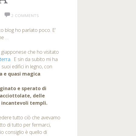
2 COMMENTS
to blog ho parlato poco. E’
me …
à giapponese che ho visitato
terra
. E sin da subito mi ha
i suoi edifici in legno, con
a e quasi magica
.
ginato e sperato di
acciottolate, delle
i incantevoli templi.
vedere tutto ciò che avevamo
o di tutto per fermarci,
o consiglio è quello di