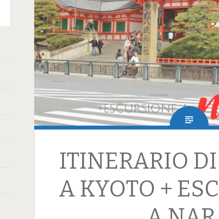
terest
ITINERARIO DI
A KYOTO + ES
A NAR