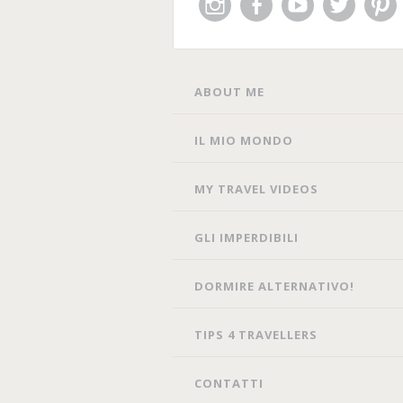
Instagram
Facebook
You
Twitter
Pin
Tube
SKIP
ABOUT ME
TO
CONTENT
IL MIO MONDO
MY TRAVEL VIDEOS
GLI IMPERDIBILI
DORMIRE ALTERNATIVO!
TIPS 4 TRAVELLERS
CONTATTI