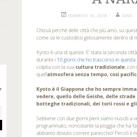
FEBBRAIO 16, 2018
GINA
Chissà perché delle città che più amo, su ques
come se le custodissi gelosamente dentro di 
Kyoto è una di queste. E’ stata la seconda citt
durante i
10 giorni che ho trascorso in questa 
colpita con la sua
cultura tradizionale
, con 
quell’
atmosfera senza tempo, così pacific
Kyoto è il Giappone che ho sempre imma
vedere, quello delle Geishe, delle strade 
botteghe tradizionali, dei torii rossi e gl
Sebbene con due giorni pieni siamo riusciti a 
programmato, nonostante la pioggia che ha fatt
abbiamo dovuto correre parecchio! Perciò il mi