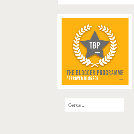
Ricerca
per: