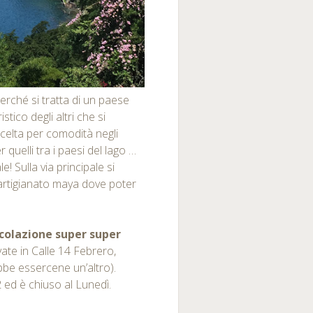
perché si tratta di un paese
ico degli altri che si
celta per comodità negli
 quelli tra i paesi del lago …
! Sulla via principale si
i artigianato maya dove poter
colazione super super
ovate in Calle 14 Febrero,
ebbe essercene un’altro).
 ed è chiuso al Lunedì.