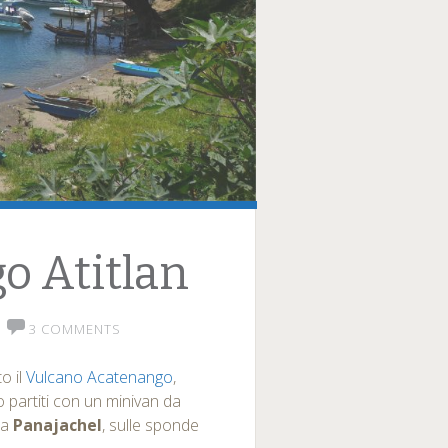
go Atitlan
3 COMMENTS
o il
Vulcano Acatenango
,
mo partiti con un minivan da
 a
Panajachel
, sulle sponde