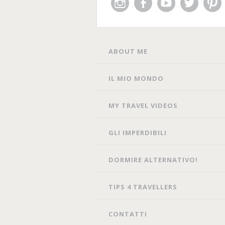
Instagram
Facebook
You
Twitter
Pin
Tube
SKIP
ABOUT ME
TO
CONTENT
IL MIO MONDO
MY TRAVEL VIDEOS
GLI IMPERDIBILI
DORMIRE ALTERNATIVO!
TIPS 4 TRAVELLERS
CONTATTI