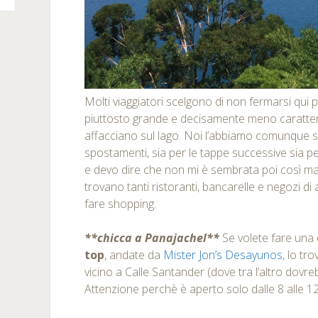
Molti viaggiatori scelgono di non fermarsi qui 
piuttosto grande e decisamente meno caratterist
affacciano sul lago. Noi l’abbiamo comunque s
spostamenti, sia per le tappe successive sia per
e devo dire che non mi è sembrata poi così male
trovano tanti ristoranti, bancarelle e negozi d
fare shopping.
**chicca a Panajachel**
Se volete fare una
top
, andate da
Mister Jon’s Desayunos
, lo tr
vicino a Calle Santander (dove tra l’altro dovr
Attenzione perchè è aperto solo dalle 8 alle 12