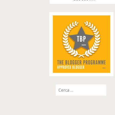
Ricerca
per: