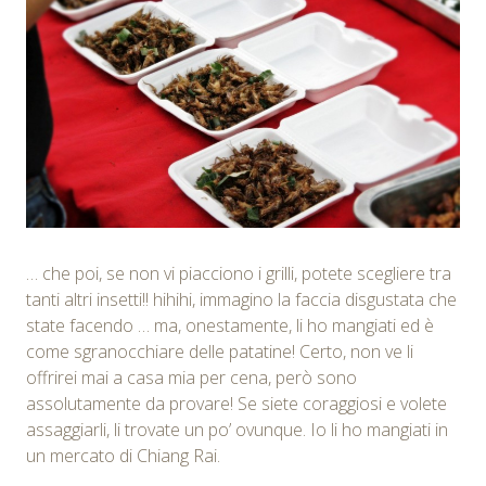
… che poi, se non vi piacciono i grilli, potete scegliere tra
tanti altri insetti!! hihihi, immagino la faccia disgustata che
state facendo … ma, onestamente, li ho mangiati ed è
come sgranocchiare delle patatine! Certo, non ve li
offrirei mai a casa mia per cena, però sono
assolutamente da provare! Se siete coraggiosi e volete
assaggiarli, li trovate un po’ ovunque. Io li ho mangiati in
un mercato di Chiang Rai.