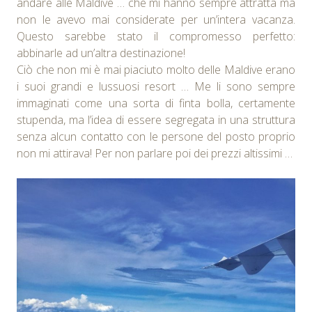
andare alle Maldive … che mi hanno sempre attratta ma
non le avevo mai considerate per un’intera vacanza.
Questo sarebbe stato il compromesso perfetto:
abbinarle ad un’altra destinazione!
Ciò che non mi è mai piaciuto molto delle Maldive erano
i suoi grandi e lussuosi resort … Me li sono sempre
immaginati come una sorta di finta bolla, certamente
stupenda, ma l’idea di essere segregata in una struttura
senza alcun contatto con le persone del posto proprio
non mi attirava! Per non parlare poi dei prezzi altissimi …