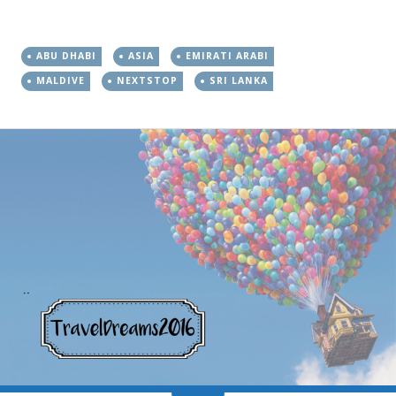
ABU DHABI
ASIA
EMIRATI ARABI
MALDIVE
NEXTSTOP
SRI LANKA