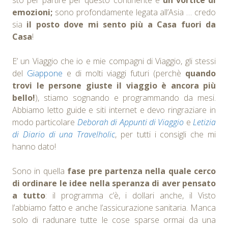
sto per partire per questo continente è
un vortice di
emozioni;
sono profondamente legata all’Asia … credo
sia
il posto dove mi sento più a Casa fuori da
Casa
!
E’ un Viaggio che io e mie compagni di Viaggio, gli stessi
del
Giappone
e di molti viaggi futuri (perchè
quando
trovi le persone giuste il viaggio è ancora più
bello!
), stiamo sognando e programmando da mesi.
Abbiamo letto guide e siti internet e devo ringraziare in
modo particolare
Deborah di Appunti di Viaggio
e
Letizia
di Diario di una Travelholic
, per tutti i consigli che mi
hanno dato!
Sono in quella
fase pre partenza nella quale cerco
di ordinare le idee nella speranza di aver pensato
a tutto
: il programma c’è, i dollari anche, il Visto
l’abbiamo fatto e anche l’assicurazione sanitaria. Manca
solo di radunare tutte le cose sparse ormai da una