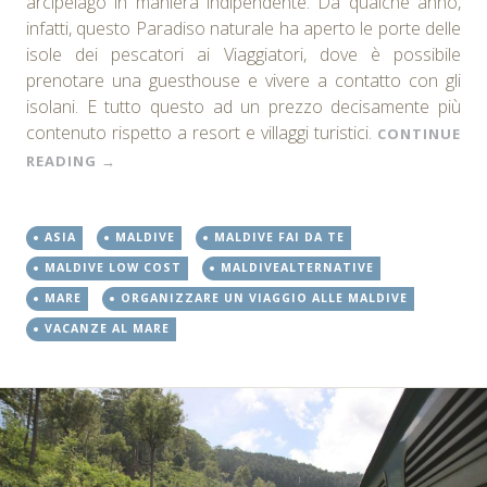
arcipelago in maniera indipendente. Da qualche anno,
infatti, questo Paradiso naturale ha aperto le porte delle
isole dei pescatori ai Viaggiatori, dove è possibile
prenotare una guesthouse e vivere a contatto con gli
isolani. E tutto questo ad un prezzo decisamente più
contenuto rispetto a resort e villaggi turistici.
CONTINUE
READING
→
ASIA
MALDIVE
MALDIVE FAI DA TE
MALDIVE LOW COST
MALDIVEALTERNATIVE
MARE
ORGANIZZARE UN VIAGGIO ALLE MALDIVE
VACANZE AL MARE