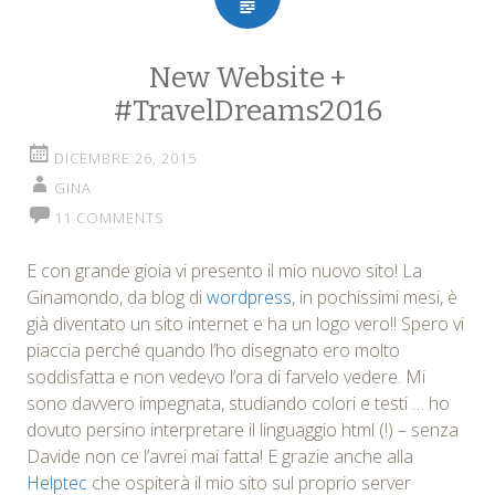
New Website +
#TravelDreams2016
DICEMBRE 26, 2015
GINA
11 COMMENTS
E con grande gioia vi presento il mio nuovo sito! La
Ginamondo, da blog di
wordpress
, in pochissimi mesi, è
già diventato un sito internet e ha un logo vero!! Spero vi
piaccia perché quando l’ho disegnato ero molto
soddisfatta e non vedevo l’ora di farvelo vedere. Mi
sono davvero impegnata, studiando colori e testi … ho
dovuto persino interpretare il linguaggio html (!) – senza
Davide non ce l’avrei mai fatta! E grazie anche alla
Helptec
che ospiterà il mio sito sul proprio server