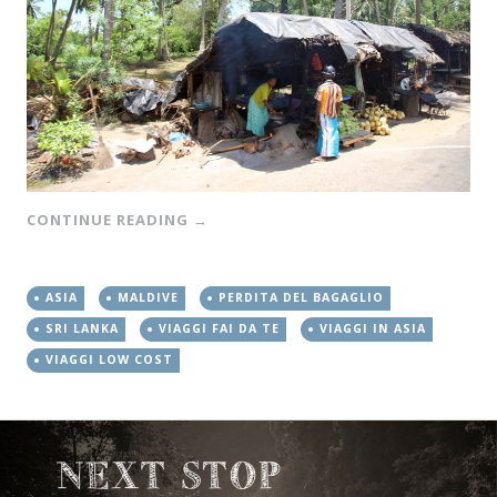
CONTINUE READING
→
ASIA
MALDIVE
PERDITA DEL BAGAGLIO
SRI LANKA
VIAGGI FAI DA TE
VIAGGI IN ASIA
VIAGGI LOW COST