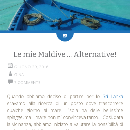
Le mie Maldive … Alternative!
GIUGNO 29, 2016
GINA
7 COMMENTS
Quando abbiamo deciso di partire per lo
Sri Lanka
eravamo alla ricerca di un posto dove trascorrere
qualche giorno al mare. L’isola ha delle bellissime
spiagge, ma il mare non mi convinceva tanto… Così, data
la vicinanza, abbiamo iniziato a valutare la possibilità di