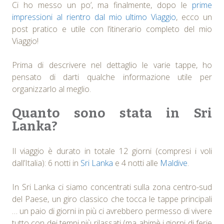
Ci ho messo un po’, ma finalmente, dopo le
prime
impressioni al rientro dal mio ultimo Viaggio
, ecco un
post pratico e utile con l’itinerario completo del mio
Viaggio!
Prima di descrivere nel dettaglio le varie tappe, ho
pensato di darti qualche informazione utile per
organizzarlo al meglio.
Quanto sono stata in Sri
Lanka?
Il viaggio è durato in totale 12 giorni (compresi i voli
dall’Italia): 6 notti in
Sri Lanka
e 4 notti alle
Maldive
.
In Sri Lanka ci siamo concentrati sulla zona centro-sud
del Paese, un giro classico che tocca le tappe principali
… un paio di giorni in più ci avrebbero permesso di vivere
tutto con dei tempi più rilassati (ma ahimè i giorni di ferie