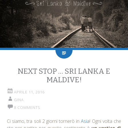
NEXT STOP … SRI LANKA E
MALDIVE!
APRILE 11, 2016
GINA
8 COMMENTS
Ci siamo, tra soli 2 giorni tornerò in
Asia
! Ogni volta che