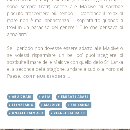
sono sempre tirati!). Anche alle Maldive mi sarebbe
piaciuto trascorrere più tempo … d’altronde il relax al
mare non è mai abbastanza … soprattutto quando ti
trovi in un paradiso del genere!!! E io che pensavo di
annoiarmi!
Se il periodo non dovesse essere adatto alle Maldive o
se volessi risparmiare un bel po’ puoi scegliere di
sostituire il mare delle Maldive con quello dello Sri Lanka
e, a seconda della stagione, andare a sud o a nord del
Paese.
CONTINUE READING
→
ABU DHABI
ASIA
EMIRATI ARABI
ITINERARIO
MALDIVE
SRI LANKA
UNACITTALVOLO
VIAGGI FAI DA TE