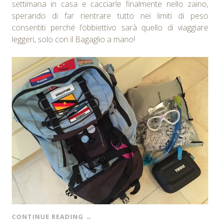
settimana in casa e cacciarle finalmente nello zaino,
sperando di far rientrare tutto nei limiti di peso
consentiti perché l’obbiettivo sarà quello di viaggiare
leggeri, solo con il Bagaglio a mano!
CONTINUE READING
→