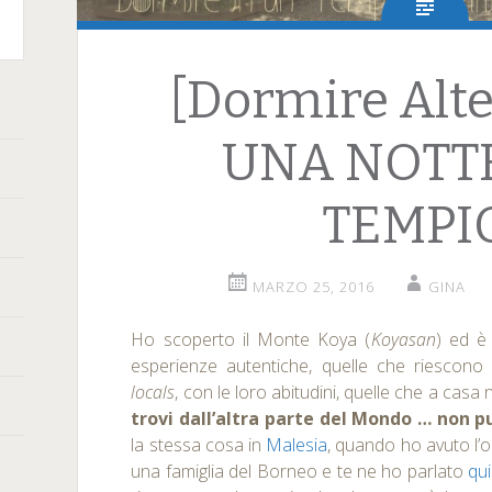
terest
[Dormire Alte
UNA NOTTE
TEMPI
MARZO 25, 2016
GINA
Ho scoperto il Monte Koya (
Koyasan
) ed è
esperienze autentiche, quelle che riescono 
locals
, con le loro abitudini, quelle che a casa
trovi dall’altra parte del Mondo … non p
la stessa cosa in
Malesia
, quando ho avuto l’
una famiglia del Borneo e te ne ho parlato
qui