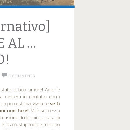
rnativo]
 AL …
O!
3 COMMENTS
 stato subito amore! Amo le
a metterti in contatto con i
 non potresti mai vivere e
se ti
uoi non fare!
Mi è successa
occasione di dormire a casa di
. E’ stato stupendo e mi sono