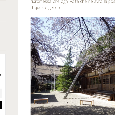
ripromessa che ogni volta che ne avrò la possi
di questo genere.