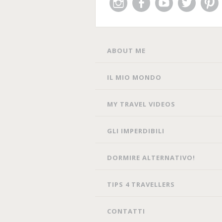
Instagram
Facebook
You
Twitter
Pin
Tube
SKIP
ABOUT ME
TO
CONTENT
IL MIO MONDO
MY TRAVEL VIDEOS
GLI IMPERDIBILI
DORMIRE ALTERNATIVO!
TIPS 4 TRAVELLERS
CONTATTI