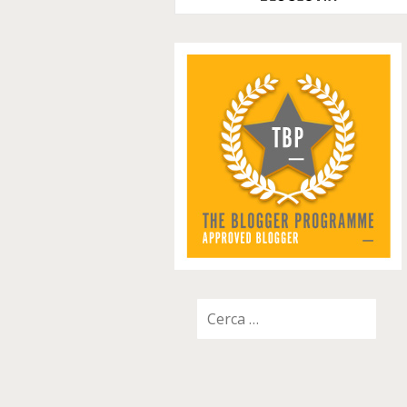
Ricerca
per: