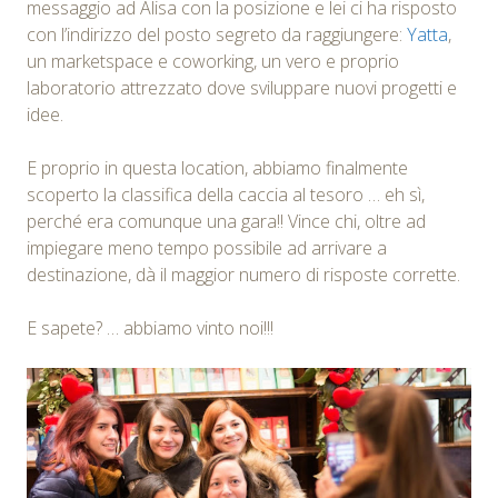
messaggio ad Alisa con la posizione e lei ci ha risposto
con l’indirizzo del posto segreto da raggiungere:
Yatta
,
un marketspace e coworking, un vero e proprio
laboratorio attrezzato dove sviluppare nuovi progetti e
idee.
E proprio in questa location, abbiamo finalmente
scoperto la classifica della caccia al tesoro … eh sì,
perché era comunque una gara!! Vince chi, oltre ad
impiegare meno tempo possibile ad arrivare a
destinazione, dà il maggior numero di risposte corrette.
E sapete? … abbiamo vinto noi!!!