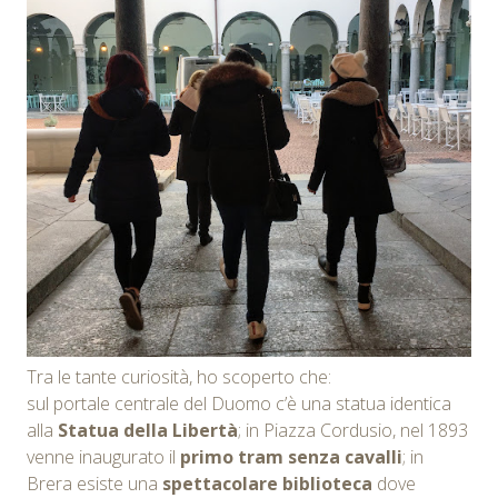
Tra le tante curiosità, ho scoperto che:
sul portale centrale del Duomo c’è una statua identica
alla
Statua della Libertà
; in Piazza Cordusio, nel 1893
venne inaugurato il
primo tram senza cavalli
; in
Brera esiste una
spettacolare biblioteca
dove