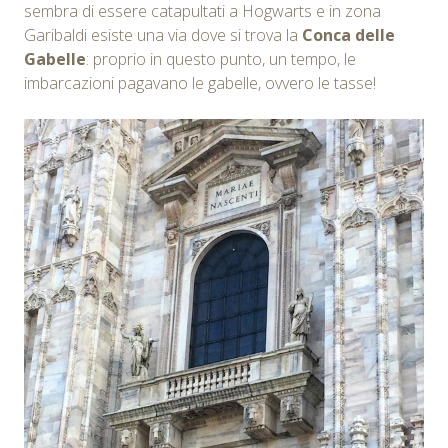
sembra di essere catapultati a Hogwarts e in zona
Garibaldi esiste una via dove si trova la
Conca delle
Gabelle
: proprio in questo punto, un tempo, le
imbarcazioni pagavano le gabelle, ovvero le tasse!