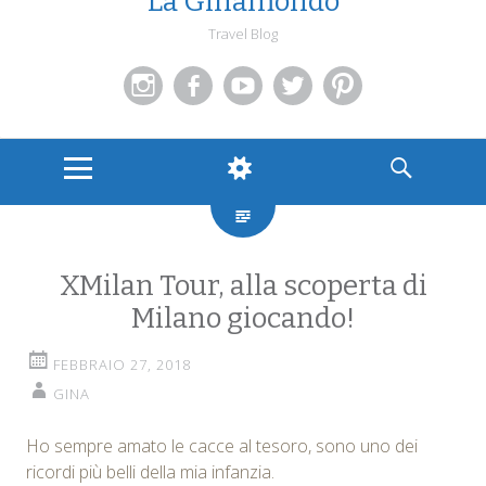
La Ginamondo
Travel Blog
Instagram
Facebook
You
Twitter
Pinterest
Tube
MENU
WIDGETS
SEARCH
XMilan Tour, alla scoperta di
Milano giocando!
FEBBRAIO 27, 2018
GINA
Ho sempre amato le cacce al tesoro, sono uno dei
ricordi più belli della mia infanzia.