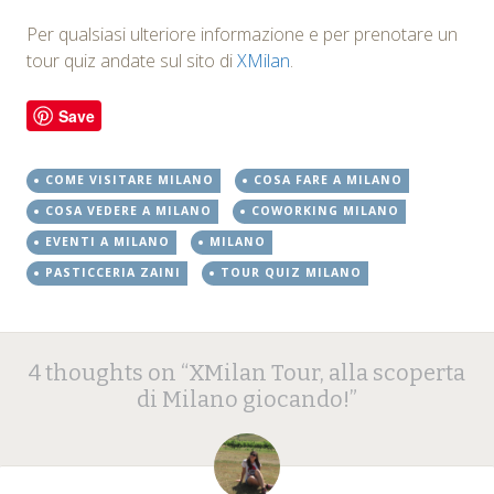
Per qualsiasi ulteriore informazione e per prenotare un
tour quiz andate sul sito di
XMilan
.
Save
COME VISITARE MILANO
COSA FARE A MILANO
COSA VEDERE A MILANO
COWORKING MILANO
EVENTI A MILANO
MILANO
PASTICCERIA ZAINI
TOUR QUIZ MILANO
Post
←
→
4 thoughts on “
XMilan Tour, alla scoperta
navigation
di Milano giocando!
”