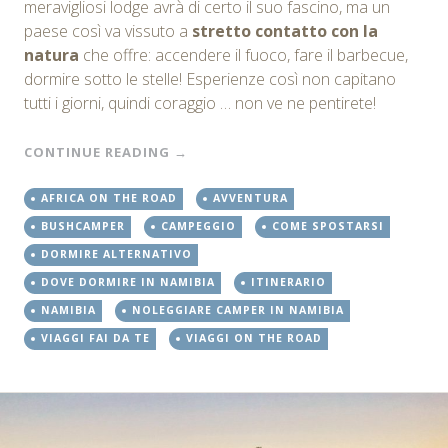
meravigliosi lodge avrà di certo il suo fascino, ma un
paese così va vissuto a
stretto contatto con la
natura
che offre: accendere il fuoco, fare il barbecue,
dormire sotto le stelle! Esperienze così non capitano
tutti i giorni, quindi coraggio … non ve ne pentirete!
CONTINUE READING
→
AFRICA ON THE ROAD
AVVENTURA
BUSHCAMPER
CAMPEGGIO
COME SPOSTARSI
DORMIRE ALTERNATIVO
DOVE DORMIRE IN NAMIBIA
ITINERARIO
NAMIBIA
NOLEGGIARE CAMPER IN NAMIBIA
VIAGGI FAI DA TE
VIAGGI ON THE ROAD