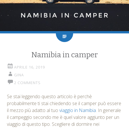
Namibia in camper
APRILE 16, 2019
GINA
2 COMMENTS
Se stai leggendo questo articolo è perchè
probabilmente ti stai chiedendo se il camper può essere
il mezzo più adatto al tuo
viaggio in Namibia
. In generale
il campeggio secondo me è quel valore aggiunto per un
viaggio di questo tipo. Scegliere di dormire nei