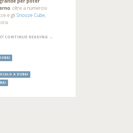
 grande per poter
terno
: oltre a numerosi
cce e gli
Snooze Cube
,
ora.
re!
CONTINUE READING
→
DUBAI
SCALO A DUBAI
BAI