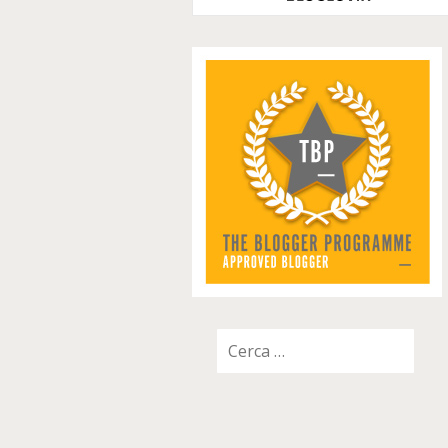
Ricerca
per: