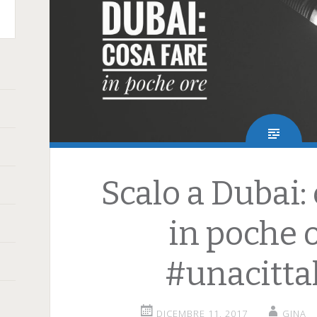
terest
Scalo a Dubai:
in poche 
#unacitta
DICEMBRE 11, 2017
GINA