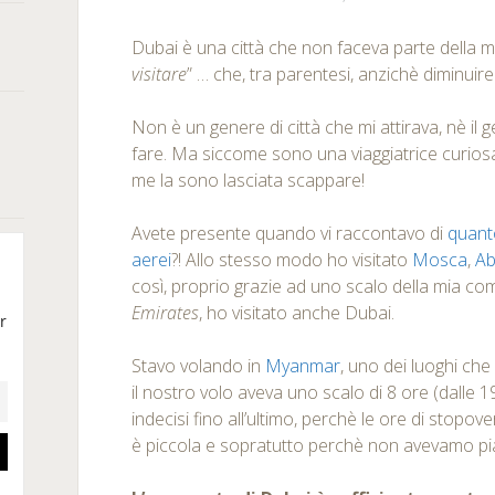
Dubai è una città che non faceva parte della m
visitare
” … che, tra parentesi, anzichè diminuir
Non è un genere di città che mi attirava, nè il 
fare. Ma siccome sono una viaggiatrice curios
me la sono lasciata scappare!
Avete presente quando vi raccontavo di
quanto
aerei
?! Allo stesso modo ho visitato
Mosca
,
Ab
così, proprio grazie ad uno scalo della mia co
Emirates
, ho visitato anche Dubai.
Stavo volando in
Myanmar
, uno dei luoghi che
il nostro volo aveva uno scalo di 8 ore (dalle 19
indecisi fino all’ultimo, perchè le ore di stopove
è piccola e sopratutto perchè non avevamo pian