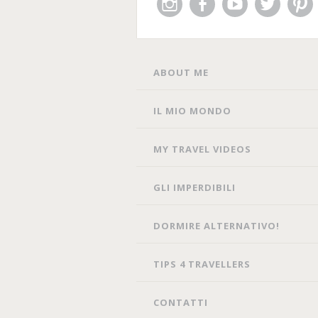
Instagram
Facebook
You
Twitter
Pin
Tube
SKIP
ABOUT ME
TO
CONTENT
IL MIO MONDO
MY TRAVEL VIDEOS
GLI IMPERDIBILI
DORMIRE ALTERNATIVO!
TIPS 4 TRAVELLERS
CONTATTI