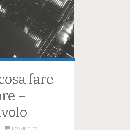
 cosa fare
ore –
lvolo
4 COMMENTS