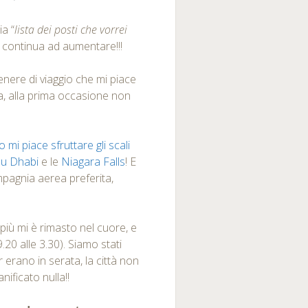
ia “
lista dei posti che vorrei
e continua ad aumentare!!!
genere di viaggio che mi piace
a, alla prima occasione non
 mi piace sfruttare gli scali
u Dhabi
e le
Niagara Falls
! E
mpagnia aerea preferita,
 più mi è rimasto nel cuore, e
.20 alle 3.30). Siamo stati
r erano in serata, la città non
ificato nulla!!