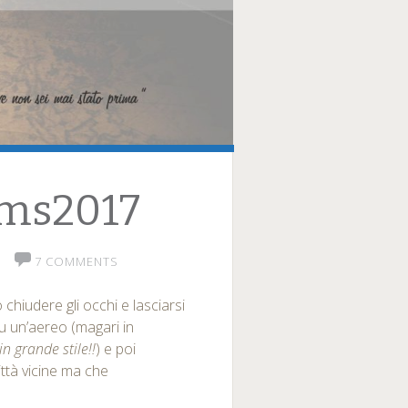
ams2017
7 COMMENTS
chiudere gli occhi e lasciarsi
su un’aereo (magari in
n grande stile!!
) e poi
città vicine ma che