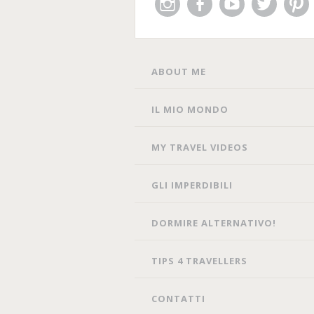
Instagram
Facebook
You
Twitter
Pin
Tube
SKIP
ABOUT ME
TO
CONTENT
IL MIO MONDO
MY TRAVEL VIDEOS
GLI IMPERDIBILI
DORMIRE ALTERNATIVO!
TIPS 4 TRAVELLERS
CONTATTI