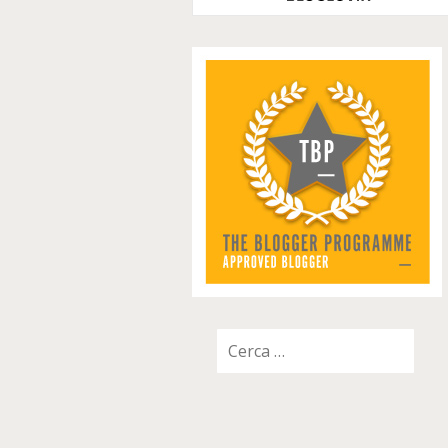
Ricerca
per: