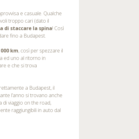
mprovvisa e casuale. Qualche
voli troppo cari (dato il
a di staccare la spina
! Così
dare fino a Budapest.
1000 km
, così per spezzare il
a ed uno al ritorno in
re e che si trova
irettamente a Budapest, il
nte l’anno si trovano anche
ea di viaggio on the road,
e raggiungibili in auto dal