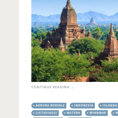
CONTINUE READING
→
AURORA BOREALE
INDONESIA
ISLANDA
LISTAVIAGGI
MATERA
MYANMAR
N