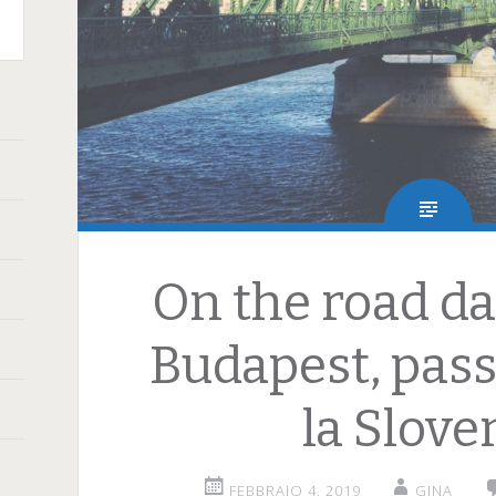
terest
On the road da
Budapest, pas
la Slove
FEBBRAIO 4, 2019
GINA