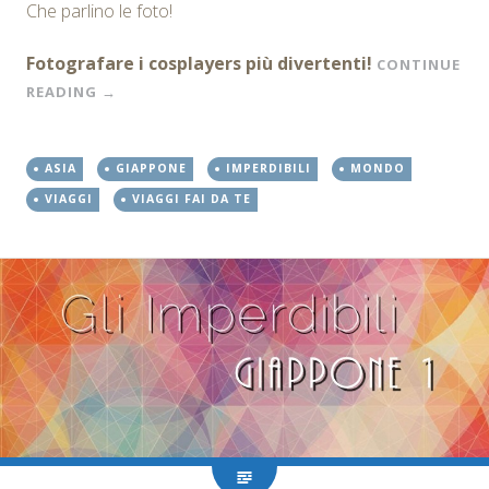
Che parlino le foto!
Fotografare i cosplayers più divertenti!
CONTINUE
READING
→
ASIA
GIAPPONE
IMPERDIBILI
MONDO
VIAGGI
VIAGGI FAI DA TE