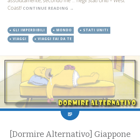
assolutamente, secondo me … negli Stati Uniti – West
Coast!
CONTINUE READING
→
GLI IMPERDIBILI
MONDO
STATI UNITI
VIAGGI
VIAGGI FAI DA TE
[Dormire Alternativo] Giappone