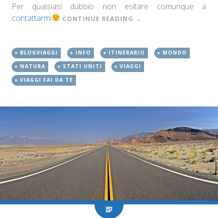
Per qualsiasi dubbio non esitare comunque a
contattarmi
CONTINUE READING
→
BLOGVIAGGI
INFO
ITINERARIO
MONDO
NATURA
STATI UNITI
VIAGGI
VIAGGI FAI DA TE