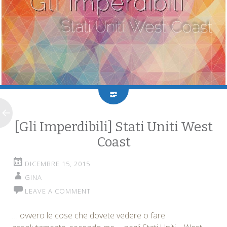
[Gli Imperdibili] Stati Uniti West
Coast
DICEMBRE 15, 2015
GINA
LEAVE A COMMENT
… ovvero le cose che dovete vedere o fare