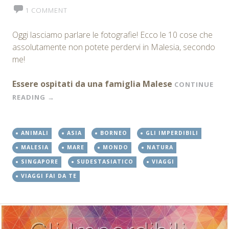
1 COMMENT
Oggi lasciamo parlare le fotografie! Ecco le 10 cose che
assolutamente non potete perdervi in Malesia, secondo
me!
Essere ospitati da una famiglia Malese
CONTINUE
READING
→
ANIMALI
ASIA
BORNEO
GLI IMPERDIBILI
MALESIA
MARE
MONDO
NATURA
SINGAPORE
SUDESTASIATICO
VIAGGI
VIAGGI FAI DA TE