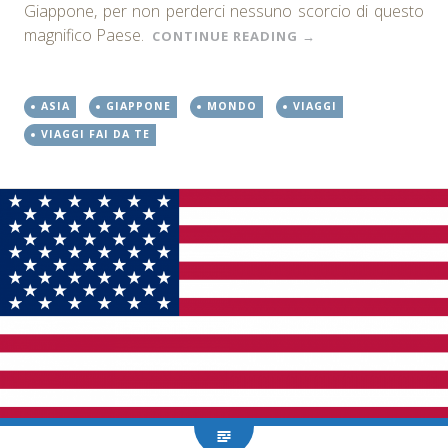
Giappone, per non perderci nessuno scorcio di questo
magnifico Paese.
CONTINUE READING
→
ASIA
GIAPPONE
MONDO
VIAGGI
VIAGGI FAI DA TE