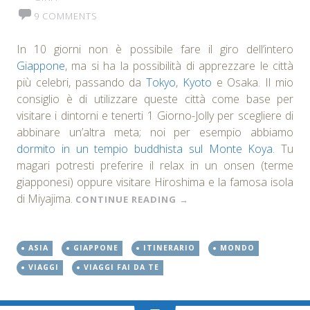
9 COMMENTS
In 10 giorni non è possibile fare il giro dell’intero
Giappone
, ma si ha la possibilità di apprezzare le città
più celebri, passando da
Tokyo
,
Kyoto
e Osaka. Il mio
consiglio è di utilizzare queste città come base per
visitare i dintorni e tenerti 1 Giorno-Jolly per scegliere di
abbinare un’altra meta; noi per esempio abbiamo
dormito in un tempio buddhista sul Monte Koya
. Tu
magari potresti preferire il relax in un onsen (terme
giapponesi) oppure visitare Hiroshima e la famosa isola
di Miyajima.
CONTINUE READING
→
ASIA
GIAPPONE
ITINERARIO
MONDO
VIAGGI
VIAGGI FAI DA TE